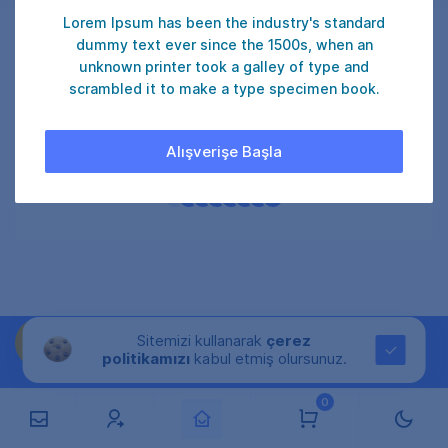
Lorem Ipsum has been the industry's standard
dummy text ever since the 1500s, when an
unknown printer took a galley of type and
scrambled it to make a type specimen book.
₺ 150
ONAYLA
Alışverişe Başla
Şu an
25
kullanıcı satın alıyor.
Sitemizi kullanarak
çerez
politikamızı
kabul etmiş olursunuz.
0