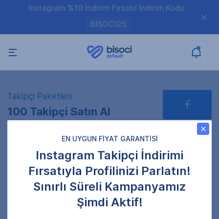
Instagram %10 İndirim Fırsatı! İndirim Kodu:
BISOCI25
Takipçi Paketleri
100 Takipçi Satın Al
EN UYGUN FİYAT GARANTİSİ
Instagram Takipçi İndirimi
Profil Linkini Giriniz
Fırsatıyla Profilinizi Parlatın!
Gönderi adresini doğru girdiğinizden emin olun.
Sınırlı Süreli Kampanyamız
Gizli profillere gönderim sağlanamamaktadır.
Şimdi Aktif!