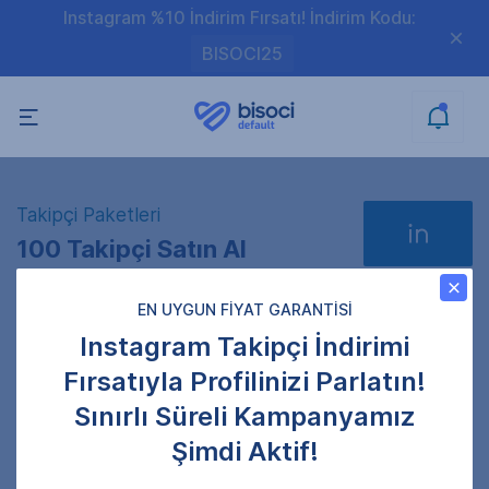
Instagram %10 İndirim Fırsatı! İndirim Kodu:
BISOCI25
Takipçi Paketleri
100 Takipçi Satın Al
EN UYGUN FİYAT GARANTİSİ
Instagram Takipçi İndirimi
Profil Linkini Giriniz
Fırsatıyla Profilinizi Parlatın!
Gönderi adresini doğru girdiğinizden emin olun.
Sınırlı Süreli Kampanyamız
Gizli profillere gönderim sağlanamamaktadır.
Şimdi Aktif!