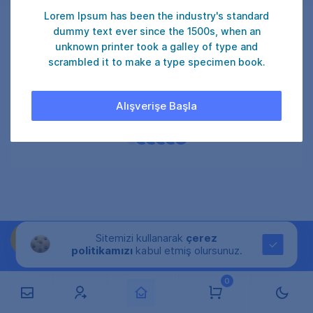
Lorem Ipsum has been the industry's standard
dummy text ever since the 1500s, when an
unknown printer took a galley of type and
scrambled it to make a type specimen book.
₺ 75
ONAYLA
Alışverişe Başla
Şu an
24
kullanıcı satın alıyor.
Sitemizi kullanarak
çerez
politikamızı
kabul etmiş olursunuz.
0