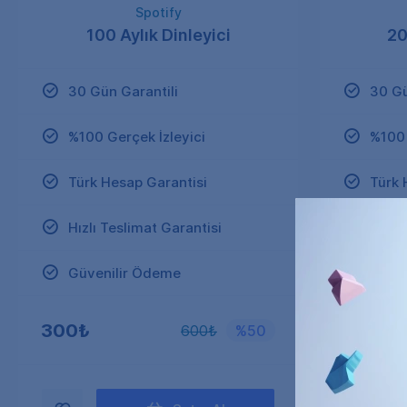
Spotify
100 Aylık Dinleyici
20
30 Gün Garantili
30 Gü
%100 Gerçek İzleyici
%100 
Türk Hesap Garantisi
Türk 
Hızlı Teslimat Garantisi
Hızlı
Güvenilir Ödeme
Güve
300₺
500₺
600₺
%50