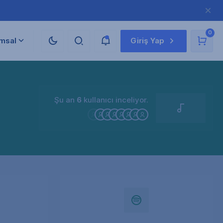
0
msal
Giriş Yap
Şu an
6
kullanıcı inceliyor.