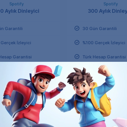
Spotify
Spotify
0 Aylık Dinleyici
300 Aylık Dinley
n Garantili
30 Gün Garantili
Gerçek İzleyici
%100 Gerçek İzleyici
Hesap Garantisi
Türk Hesap Garantisi
 Teslimat Garantisi
Hızlı Teslimat Garanti
nilir Ödeme
Güvenilir Ödeme
700₺
1000₺
%50
1400