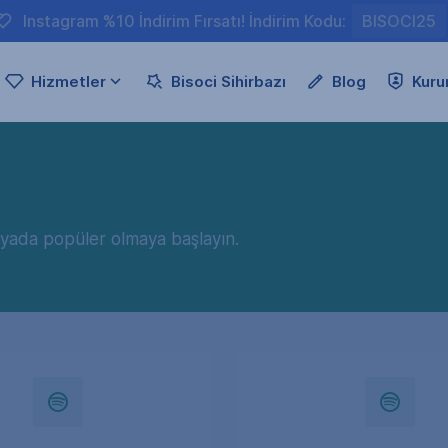
Instagram %10 İndirim Fırsatı! İndirim Kodu:
BISOCI25
Hizmetler
Bisoci Sihirbazı
Blog
Kuru
medyada popüler olmaya başlayın.