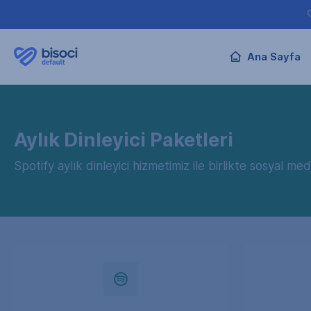
Ana Sayfa
Aylık Dinleyici Paketleri
Spotify aylık dinleyici hizmetimiz ile birlikte sosyal 