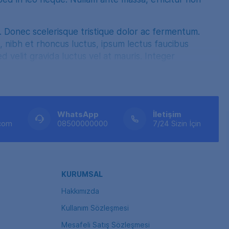
 Donec scelerisque tristique dolor ac fermentum.
ue, nibh et rhoncus luctus, ipsum lectus faucibus
velit gravida luctus vel at mauris. Integer
ulla eu sem porta, dignissim enim sit amet,
feugiat. In hac habitasse platea dictumst.
verra, vestibulum sem vitae, congue sem. Sed a
t quam turpis, eu sagittis augue consectetur ut.
WhatsApp
İletişim
.com
08500000000
7/24 Sizin İçin
acus. Nullam egestas tincidunt mauris sit amet
rttitor dolor venenatis ac. Nunc facilisis orci
eque, vel maximus nisl ornare a. Phasellus ac
s ipsum vitae luctus.
KURUMSAL
Hakkımızda
Kullanım Sözleşmesi
m eu justo lacinia semper vel elementum orci.
Mesafeli Satış Sözleşmesi