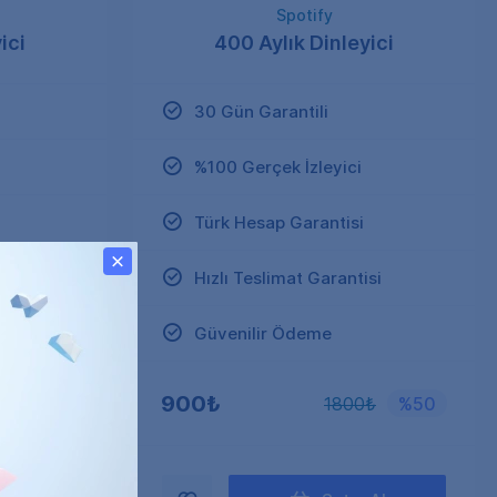
Spotify
ici
400 Aylık Dinleyici
30 Gün Garantili
%100 Gerçek İzleyici
Türk Hesap Garantisi
si
Hızlı Teslimat Garantisi
Güvenilir Ödeme
900₺
₺
%50
1800₺
%50