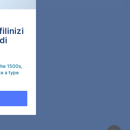
ilinizi
di
the 1500s,
ke a type