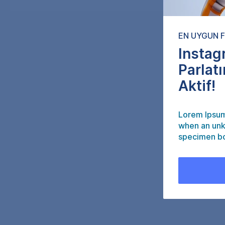
EN UYGUN F
Instagr
Parlat
Aktif!
Lorem Ipsum
when an unk
specimen b