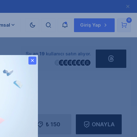
0
msal
Giriş Yap
Şu an
19
kullanıcı satın alıyor.
ağlanamamaktadır.
₺ 150
ONAYLA