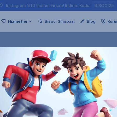
Instagram %10 İndirim Fırsatı! İndirim Kodu:
BISOCI25
Hizmetler
Bisoci Sihirbazı
Blog
Kuru
Profil Linkini Giriniz
 doğru girdiğinizden emin olun. Gizli profillere gönderim s