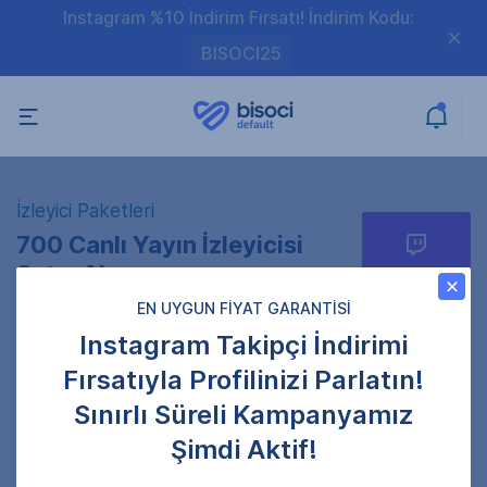
Instagram %10 İndirim Fırsatı! İndirim Kodu:
BISOCI25
İzleyici Paketleri
700 Canlı Yayın İzleyicisi
Satın Al
EN UYGUN FİYAT GARANTİSİ
Instagram Takipçi İndirimi
Fırsatıyla Profilinizi Parlatın!
Profil Linkini Giriniz
Sınırlı Süreli Kampanyamız
Gönderi adresini doğru girdiğinizden emin olun.
Şimdi Aktif!