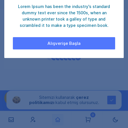
Lorem Ipsum has been the industry's standard
dummy text ever since the 1500s, when an
unknown printer took a galley of type and
scrambled it to make a type specimen book.
₺ 1.400
ONAYLA
Alışverişe Başla
Şu an
34
kullanıcı satın alıyor.
Sitemizi kullanarak
çerez
politikamızı
kabul etmiş olursunuz.
0