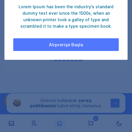
Lorem Ipsum has been the industry's standard
dummy text ever since the 1500s, when an
unknown printer took a galley of type and
scrambled it to make a type specimen book.
₺ 75
ONAYLA
Alışverişe Başla
Şu an
15
kullanıcı satın alıyor.
Sitemizi kullanarak
çerez
politikamızı
kabul etmiş olursunuz.
0