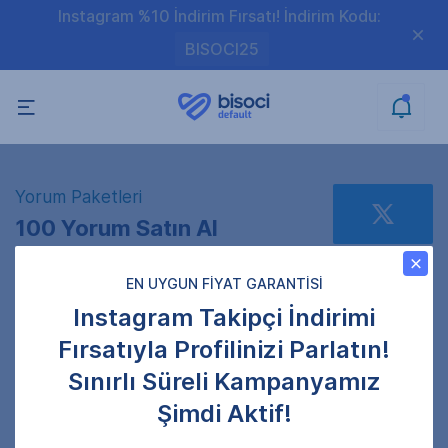
Instagram %10 İndirim Fırsatı! İndirim Kodu:
BISOCI25
Yorum Paketleri
100 Yorum Satın Al
EN UYGUN FİYAT GARANTİSİ
Instagram Takipçi İndirimi
Gönderi Linkini Giriniz
Fırsatıyla Profilinizi Parlatın!
Gönderi adresini doğru girdiğinizden emin olun.
Sınırlı Süreli Kampanyamız
Gizli profillere gönderim sağlanamamaktadır.
Şimdi Aktif!