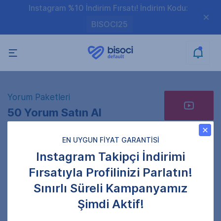
Instagram %10 İndirim Fırsatı! İndirim Kodu:
BISOCI25
Yorum Paketleri
50 Yorum Satın Al
EN UYGUN FİYAT GARANTİSİ
Instagram Takipçi İndirimi
Video Linkini Giriniz
Fırsatıyla Profilinizi Parlatın!
Gönderi adresini doğru girdiğinizden emin olun.
Sınırlı Süreli Kampanyamız
Şimdi Aktif!