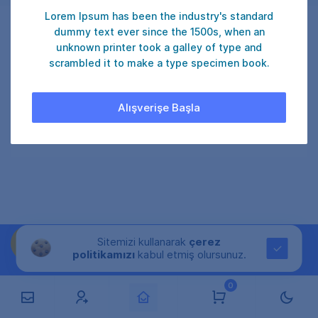
Lorem Ipsum has been the industry's standard
dummy text ever since the 1500s, when an
unknown printer took a galley of type and
₺ 30
ONAYLA
scrambled it to make a type specimen book.
Şu an
35
kullanıcı satın alıyor.
Alışverişe Başla
Sitemizi kullanarak
çerez
politikamızı
kabul etmiş olursunuz.
0